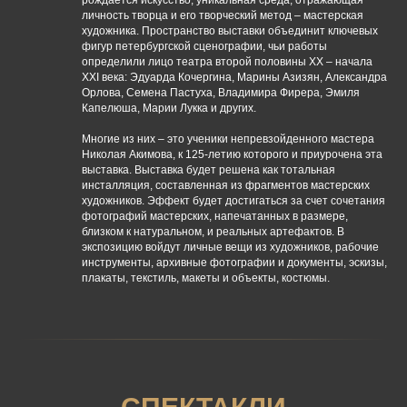
рождается искусство, уникальная среда, отражающая
личность творца и его творческий метод – мастерская
художника. Пространство выставки объединит ключевых
фигур петербургской сценографии, чьи работы
определили лицо театра второй половины XX – начала
XXI века: Эдуарда Кочергина, Марины Азизян, Александра
Орлова, Семена Пастуха, Владимира Фирера, Эмиля
Капелюша, Марии Лукка и других.
Многие из них – это ученики непревзойденного мастера
Николая Акимова, к 125-летию которого и приурочена эта
выставка. Выставка будет решена как тотальная
инсталляция, составленная из фрагментов мастерских
художников. Эффект будет достигаться за счет сочетания
фотографий мастерских, напечатанных в размере,
близком к натуральном, и реальных артефактов. В
экспозицию войдут личные вещи из художников, рабочие
инструменты, архивные фотографии и документы, эскизы,
плакаты, текстиль, макеты и объекты, костюмы.