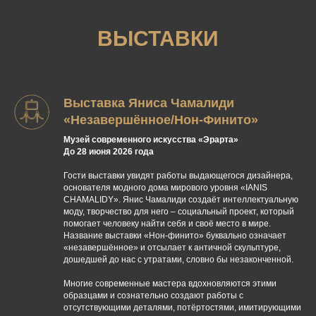
ВЫСТАВКИ
Выставка Яниса Чамалиди
«Незавершённое/Нон-Финито»
Музей современного искусства «Эрарта»
До 28 июня 2026 года
Гости выставки увидят работы выдающегося дизайнера,
основателя модного дома мирового уровня «IANIS
CHAMALIDY». Янис Чамалиди создаёт интеллектуальную
моду, творчество для него – социальный проект, который
помогает человеку найти себя и своё место в мире.
Название выставки «Нон-финито» буквально означает
«незавершённое» и отсылает к античной скульптуре,
дошедшей до нас с утратами, словно бы незаконченной.
Многие современные мастера вдохновляются этими
образцами и сознательно создают работы с
отсутствующими деталями, потёртостями, имитирующими