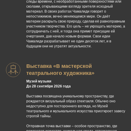
следы времени, с необработанными поверхностями или
сколами, открывающими взгляду зрителя исходный
материал. В своих работах Чамалиди говорит о
непостижимом, вечно меняющемся мире. Он даёт
материи раскрыть свою природу, сделав её равноправным
участником творчества. Его цель – не укрощать материю, а
сотрудничать с ней, и тогда она примет присущие ей
очертания, дав начало новым формам. Свои идеи
Чамалиди разрабатывает не один десяток лет, и в
будущем они не утратят актуальности.
Выставка «В мастерской
театрального художника»
Музей музыки
До 28 сентября 2026 года
Выставка посвящена уникальному пространству, где
рождается визуальный образ спектакля. Обычно оно
недоступно для постороннего взгляда, но Музей
театрального и музыкального искусства приоткроет завесу
строгой тайны.
Отправная точка выставки – особое пространство, где