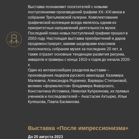
Выставка познакомит посетителей с новыми
поступлениями произведений графики ХХ–ХХI веков в
собрание Третьяковской галереи. Комплектование
графической коллекции всегда являлось одним из
приоритетных направлений деятельности музея.
Последний показ новых поступлений графики прошел в
2003 году. Настоящая выставка приобретений и даров
продемонстрирует, какими шедеврами классиков
пополнилось собрание музея за последние 20 лет, а
также отразит основные тенденции развития рисунка,
акварели и гравюры с конца 1910-х годов до начала 2020-
х.
Один из интереснейших разделов выставки –
произведения лидеров русского авангарда: Казимира
Малевича, Александра Родченко, Варвары Степановой,
великих «формалистов» Владимира Фаворского,
Константина Истомина, Николая Купреянова, их прямых
учеников и последователей – Анастасии Ахтырко, Ильи
Кулешова, Павла Басманова.
Выставка «После импрессионизма»
До 20 августа 2023