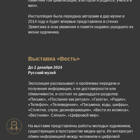
памятник той цивилизации, в которой я родился, учился и
жил».
Инсталляция была передана авторами в дар музею в
2014 году и будет впервые представлена в стенах
Эрмитажа в знак уважения и памяти недавно ушедшего из
жизни художника.
Выставка «Весть»
До 2 декабря 2024
Русский музей
Экспозиция рассказывает о проблемах передачи и
получения информации, о ее достоверности или
обманчивости, и состоит из двенадцати разделов:
«Письмо», «Послание как ритуал», «Газета», «Радио»,
«Телефон», «Телевидение», «Письмена, коды, шифры»,
«Сплетни, слухи, дезинформация», «Вести из космоса»,
«Вестники». Сигнал», «Цифровой мир».
На выставке представлены работы молодых художников,
существующих в пространстве медиа-арта. Их интересует
обмен информацией между человеком и цифровой