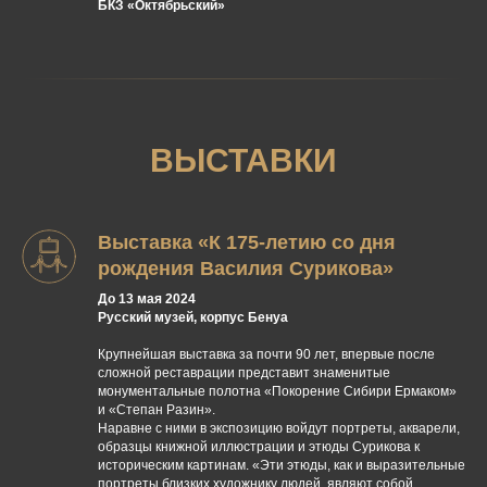
БКЗ «Октябрьский»
ВЫСТАВКИ
Выставка «К 175-летию со дня
рождения Василия Сурикова»
До 13 мая 2024
Русский музей, корпус Бенуа
Крупнейшая выставка за почти 90 лет, впервые после
сложной реставрации представит знаменитые
монументальные полотна «Покорение Сибири Ермаком»
и «Степан Разин».
Наравне с ними в экспозицию войдут портреты, акварели,
образцы книжной иллюстрации и этюды Сурикова к
историческим картинам. «Эти этюды, как и выразительные
портреты близких художнику людей, являют собой